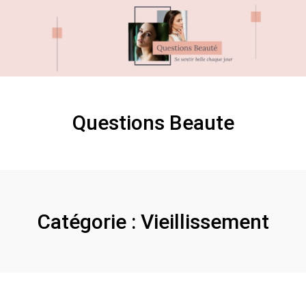
Skip
Skip
to
to
content
content
Questions Beaute
Catégorie :
Vieillissement