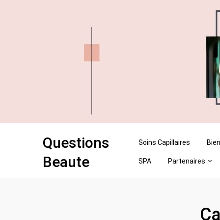
Skip
Skip
to
to
content
content
Questions
Soins Capillaires
Bien
Beaute
SPA
Partenaires
Ca