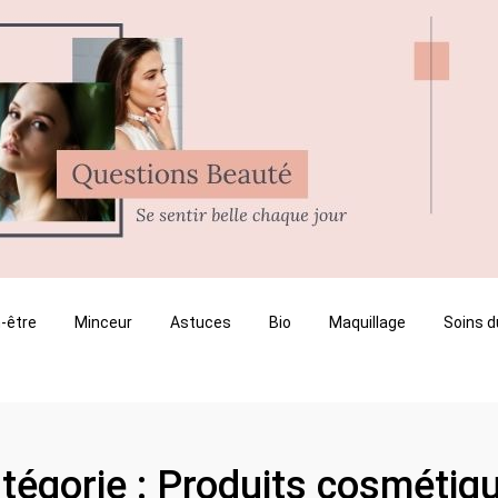
-être
Minceur
Astuces
Bio
Maquillage
Soins d
tégorie :
Produits cosmétiq