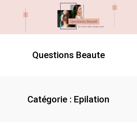
Skip
Skip
to
to
content
content
Questions Beaute
Catégorie :
Epilation