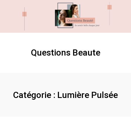
Skip
Skip
to
to
content
content
Questions Beaute
Catégorie :
Lumière Pulsée