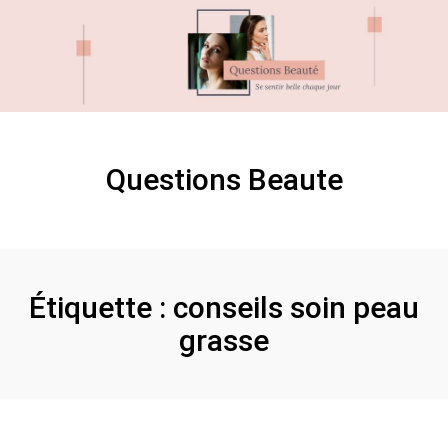
Skip
Skip
to
to
content
content
Questions Beaute
Étiquette :
conseils soin peau
grasse