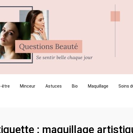
-être
Minceur
Astuces
Bio
Maquillage
Soins d
iquette :
maquillage artistiq