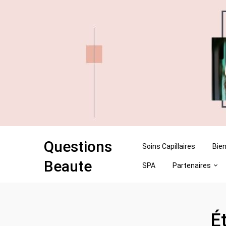
Skip
Skip
to
to
content
content
Questions
Soins Capillaires
Bien
Beaute
SPA
Partenaires
Ét