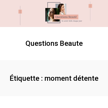
Skip
Skip
to
to
content
content
Questions Beaute
Étiquette :
moment détente