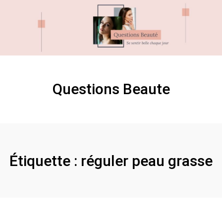
Skip
Skip
to
to
content
content
Questions Beaute
Étiquette :
réguler peau grasse