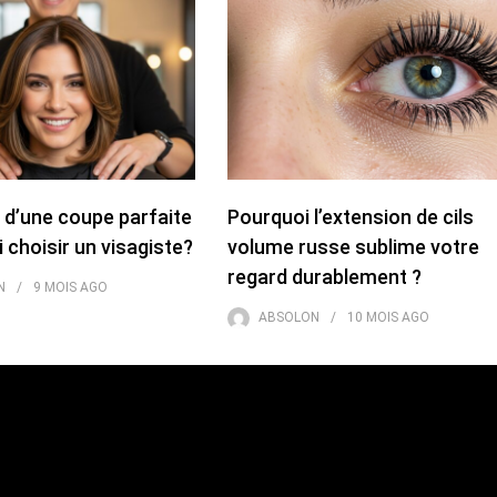
 d’une coupe parfaite
Pourquoi l’extension de cils
i choisir un visagiste?
volume russe sublime votre
regard durablement ?
N
9 MOIS
AGO
ABSOLON
10 MOIS
AGO