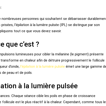
E
r de nombreuses personnes qui souhaitent se débarrasser durablemen
prisées, l’épilation à la lumière pulsée (IPL) se distingue par son
expliquons tout ce que vous devez savoir.
e que c’est ?
impulsions lumineuses pour cibler la mélanine (le pigment) présente
e transforme en chaleur afin de détruire progressivement le follicule
ngueur d’onde,
l’épilation à la lumière pulsée
émet une large gamme d
s de peau et de poils.
ation à la lumière pulsée
éances. Chaque séance cible les poils en phase de croissance
follicule est le plus réactif à la chaleur. Cependant, comme tous l