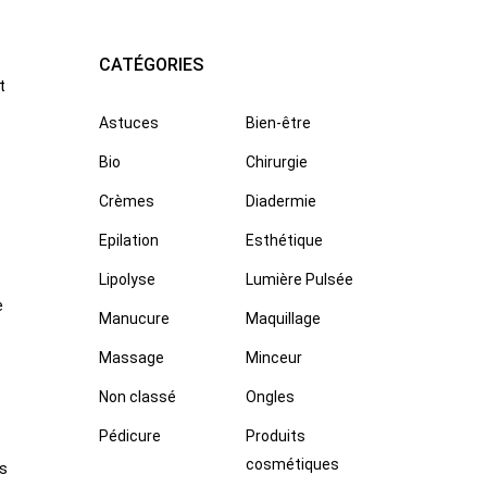
CATÉGORIES
t
Astuces
Bien-être
Bio
Chirurgie
Crèmes
Diadermie
Epilation
Esthétique
Lipolyse
Lumière Pulsée
e
Manucure
Maquillage
Massage
Minceur
Non classé
Ongles
Pédicure
Produits
cosmétiques
es