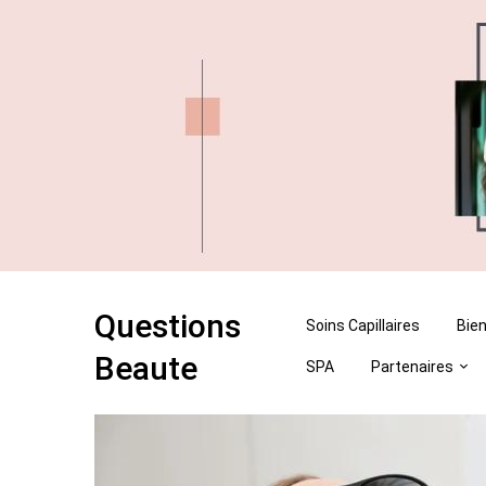
Skip
Skip
to
to
content
content
Questions
Soins Capillaires
Bien
Beaute
SPA
Partenaires