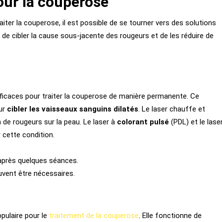
our la couperose
aiter la couperose, il est possible de se tourner vers des solutions
e cibler la cause sous-jacente des rougeurs et de les réduire de
efficaces pour traiter la couperose de manière permanente. Ce
our
cibler les vaisseaux sanguins dilatés
. Le laser chauffe et
on de rougeurs sur la peau. Le laser à
colorant pulsé
(PDL) et le lase
 cette condition.
 après quelques séances.
uvent être nécessaires.
opulaire pour le
traitement de la couperose
. Elle fonctionne de