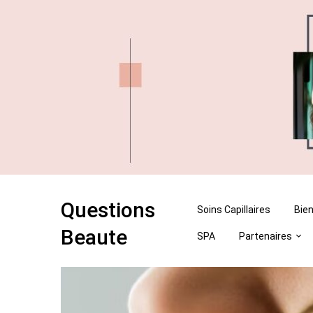
Skip
Skip
to
to
content
content
Questions
Soins Capillaires
Bien
Beaute
SPA
Partenaires