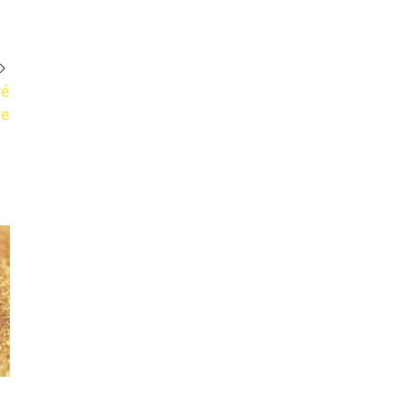
ré
re