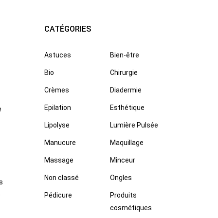
CATÉGORIES
Astuces
Bien-être
Bio
Chirurgie
Crèmes
Diadermie
Epilation
Esthétique
e
Lipolyse
Lumière Pulsée
Manucure
Maquillage
Massage
Minceur
Non classé
Ongles
s
s
Pédicure
Produits
cosmétiques