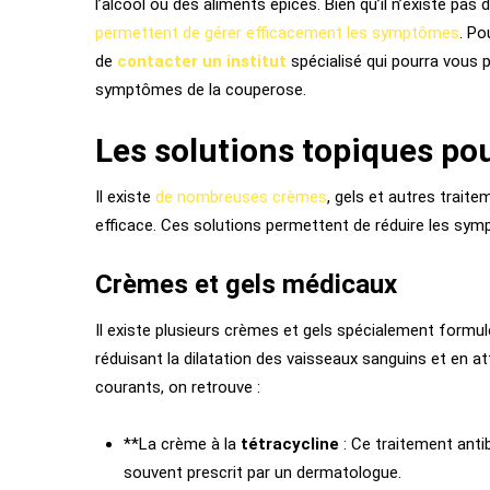
l’alcool ou des aliments épicés. Bien qu’il n’existe pas
permettent de gérer efficacement les symptômes
. Po
de
contacter un institut
spécialisé qui pourra vous p
symptômes de la couperose.
Les solutions topiques pou
Il existe
de nombreuses crèmes
, gels et autres trait
efficace. Ces solutions permettent de réduire les sym
Crèmes et gels médicaux
Il existe plusieurs crèmes et gels spécialement formul
réduisant la dilatation des vaisseaux sanguins et en a
courants, on retrouve :
**La crème à la
tétracycline
: Ce traitement antib
souvent prescrit par un dermatologue.