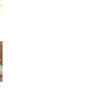
aî
 ?