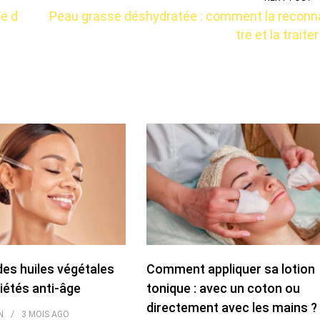
e d
Peau grasse déshydratée : comment la reconn
tre et la traiter
des huiles végétales
Comment appliquer sa lotion
iétés anti-âge
tonique : avec un coton ou
directement avec les mains ?
N
3 MOIS
AGO