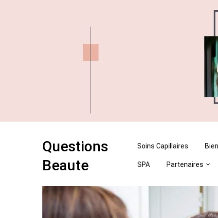
Skip
Skip
to
to
content
content
Questions
Soins Capillaires
Bien
Beaute
SPA
Partenaires