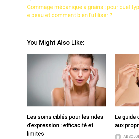
Gommage mécanique à grains : pour quel typ
e peau et comment bien l’utiliser ?
You Might Also Like:
Les soins ciblés pour les rides
Le guide 
d’expression : efficacité et
aux propr
limites
ABSOLO