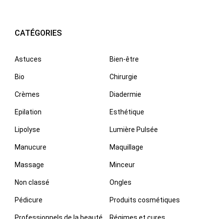
CATÉGORIES
Astuces
Bien-être
Bio
Chirurgie
Crèmes
Diadermie
Epilation
Esthétique
Lipolyse
Lumière Pulsée
Manucure
Maquillage
Massage
Minceur
Non classé
Ongles
Pédicure
Produits cosmétiques
Professionnels de la beauté
Régimes et cures