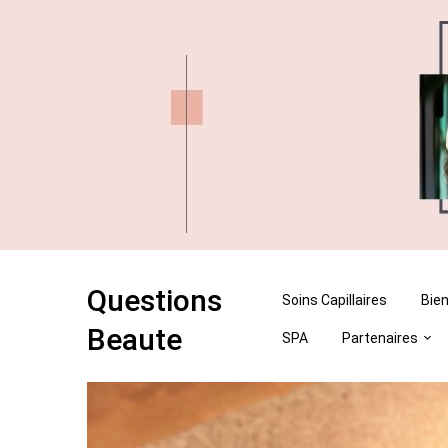
Skip
Skip
to
to
content
content
Questions
Soins Capillaires
Bien
Beaute
SPA
Partenaires