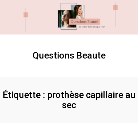
Skip
Skip
to
to
content
content
Questions Beaute
Étiquette :
prothèse capillaire au
sec