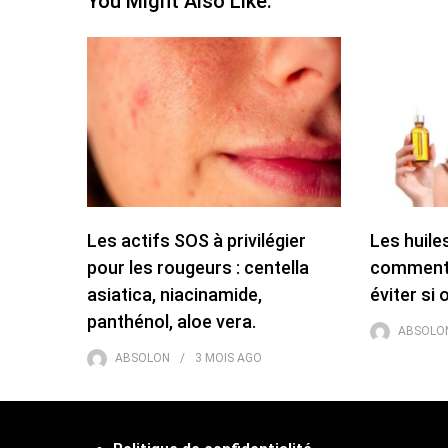
You Might Also Like:
Les actifs SOS à privilégier
Les huil
pour les rougeurs : centella
comment l
asiatica, niacinamide,
éviter si 
panthénol, aloe vera.
ABSOLO
ABSOLON
3 MOIS
AGO