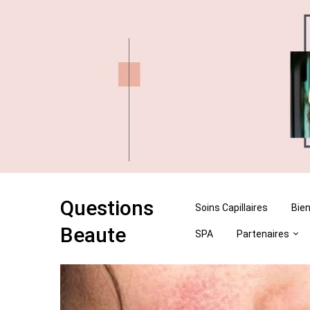
Skip
Skip
to
to
content
content
Questions
Soins Capillaires
Bien
Beaute
SPA
Partenaires