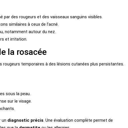
é par des rougeurs et des vaisseaux sanguins visibles.
ons similaires à ceux de l’acné.
au, notamment autour du nez.
 et irritation.
e la rosacée
s rougeurs temporaires à des lésions cutanées plus persistantes.
les sous la peau.
nse sur le visage.
nchants.
r un
diagnostic précis
. Une évaluation complète permet de
lles que la
dermatite
ou les allergies.