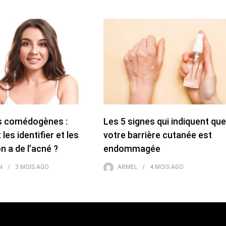
es comédogènes :
Les 5 signes qui indiquent que
es identifier et les
votre barrière cutanée est
on a de l’acné ?
endommagée
N
3 MOIS
AGO
ARMEL
4 MOIS
AGO