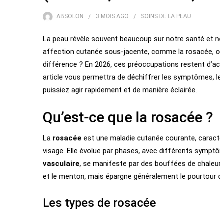
ABSOLON
3 MOIS
AGO
SOINS DE LA PEAU
La peau révèle souvent beaucoup sur notre santé et no
affection cutanée sous-jacente, comme la rosacée, ou d
différence ? En 2026, ces préoccupations restent d’actua
article vous permettra de déchiffrer les symptômes, l
puissiez agir rapidement et de manière éclairée.
Qu’est-ce que la rosacée ?
La
rosacée
est une maladie cutanée courante, caracté
visage. Elle évolue par phases, avec différents sympt
vasculaire
, se manifeste par des bouffées de chaleur
et le menton, mais épargne généralement le pourtour d
Les types de rosacée