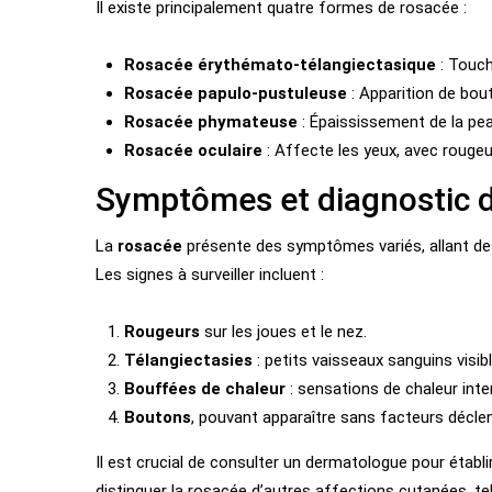
Il existe principalement quatre formes de rosacée :
Rosacée érythémato-télangiectasique
: Touch
Rosacée papulo-pustuleuse
: Apparition de bout
Rosacée phymateuse
: Épaississement de la pe
Rosacée oculaire
: Affecte les yeux, avec rougeurs
Symptômes et diagnostic d
La
rosacée
présente des symptômes variés, allant de
Les signes à surveiller incluent :
Rougeurs
sur les joues et le nez.
Télangiectasies
: petits vaisseaux sanguins visib
Bouffées de chaleur
: sensations de chaleur inte
Boutons
, pouvant apparaître sans facteurs décle
Il est crucial de consulter un dermatologue pour établi
distinguer la rosacée d’autres affections cutanées, te