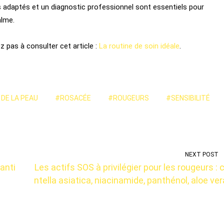
ens adaptés et un diagnostic professionnel sont essentiels pour
alme.
z pas à consulter cet article :
La routine de soin idéale
.
 DE LA PEAU
#ROSACÉE
#ROUGEURS
#SENSIBILITÉ
NEXT POST
anti
Les actifs SOS à privilégier pour les rougeurs : 
ntella asiatica, niacinamide, panthénol, aloe ver