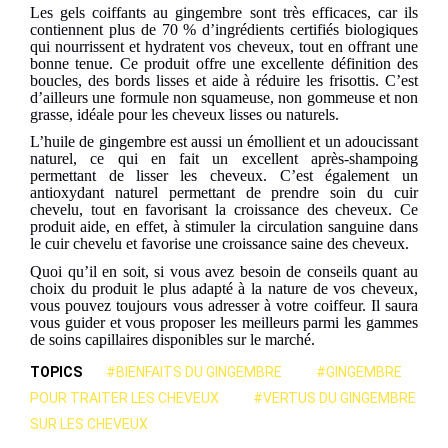
Les
gel
s
coiffant
s
au gingembre
sont très efficaces, car ils
contiennent
plus de 70 % d’ingrédients certifiés biologiques
qui nourrissent et hydratent vos cheveux, tout en offrant une
bonne
tenue.
Ce produit
offre une excellente définition des
boucles, des bords lisses et aide à réduire les frisottis. C’est
d’ailleurs
une formule non squameuse, non gommeuse et non
grasse, idéale pour les cheveux lisses ou naturels.
L’huile de gingembre
est
aussi
un émollient et un adoucissant
naturel, ce qui en fait un excellent après-shampoing
permettant de
lisse
r
les
cheveux. C’est
également
un
antioxydant naturel
permettant de prendre soin du
cuir
chevelu,
tout en
favoris
ant
la croissance des cheveux.
Ce
produit
aide,
en effet,
à stimuler la circulation
sanguine dans
le
cuir chevelu et favorise une croissance saine des cheveux.
Quoi qu’il en soit, si vous avez besoin de conseils quant au
choix du produit le plus adapté à la nature de vos cheveux,
vous pouvez toujours vous adresser à votre coiffeur. Il saura
vous guider et vous proposer les meilleurs parmi les gammes
de soins capillaires disponibles sur le marché.
TOPICS
#BIENFAITS DU GINGEMBRE
#GINGEMBRE
POUR TRAITER LES CHEVEUX
#VERTUS DU GINGEMBRE
SUR LES CHEVEUX