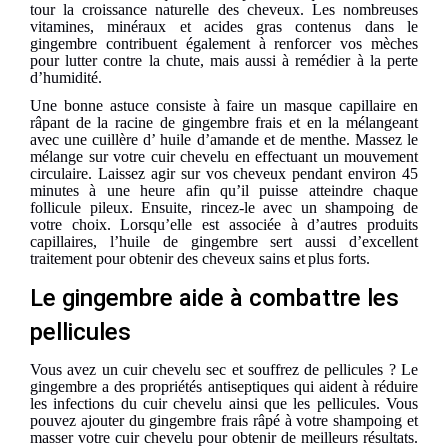
tour la croissance naturelle des cheveux. Les nombreuses
vitamines, minéraux et acides gras contenus dans le
gingembre contribuent également à renforcer vos mèches
pour lutter contre la chute,
mais aussi
à
remédier à
la perte
d’humidité.
Une bonne astuce
consiste à
faire un masque capillaire en
râpant de la racine de gingembre frais et en la mélangeant
avec une cuillère d’ huile d’amande et de menthe. Massez le
mélange sur votre cuir chevelu
en effectuant
un mouvement
circulaire.
L
aissez agir sur vos cheveux pendant environ 45
minutes à une heure afin qu’il puisse atteindre chaque
follicule pileux. Ensuite, rincez-le avec
un
shampoing
de
votre choix
. Lorsqu’elle est associée à
d’autres
produits
capillaires, l’huile de gingembre
sert aussi
d’excellent
traitement pour
obtenir
des cheveux sains
et
plus
forts.
Le gingembre aide à combattre les
pellicules
Vous
avez un
cuir chevelu sec et
souffrez
de pellicules ? Le
gingembre a des propriétés antiseptiques qui aident à réduire
les infections du cuir chevelu
ainsi que
les pellicules. Vous
pouvez ajouter du gingembre frais
r
â
pé
à votre shampoing et
masser votre cuir chevelu pour obtenir
de
meilleurs résultats.