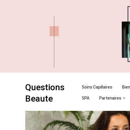
Skip
Skip
to
to
content
content
Questions
Soins Capillaires
Bien
Beaute
SPA
Partenaires