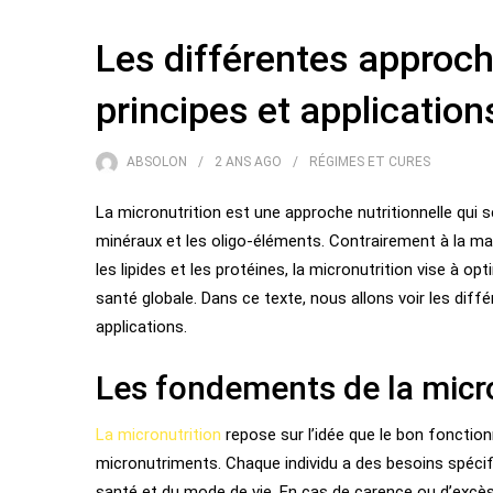
Les différentes approch
principes et application
ABSOLON
2 ANS
AGO
RÉGIMES ET CURES
La micronutrition est une approche nutritionnelle qui s
minéraux et les oligo-éléments. Contrairement à la ma
les lipides et les protéines, la micronutrition vise à o
santé globale. Dans ce texte, nous allons voir les diff
applications.
Les fondements de la micr
La micronutrition
repose sur l’idée que le bon fonctio
micronutriments. Chaque individu a des besoins spécifiq
santé et du mode de vie. En cas de carence ou d’excès