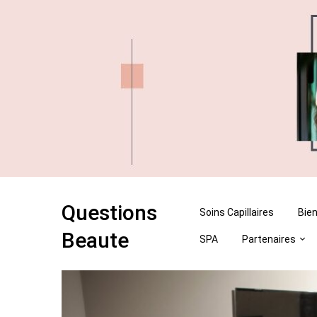
Skip
Skip
to
to
content
content
Questions
Soins Capillaires
Bien
Beaute
SPA
Partenaires