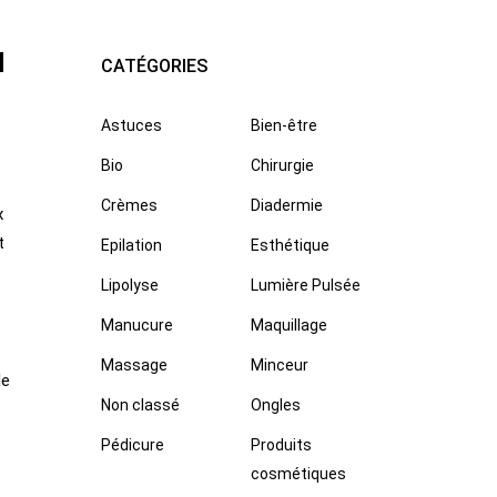
u
CATÉGORIES
Astuces
Bien-être
Bio
Chirurgie
Crèmes
Diadermie
x
t
Epilation
Esthétique
Lipolyse
Lumière Pulsée
Manucure
Maquillage
Massage
Minceur
le
Non classé
Ongles
Pédicure
Produits
cosmétiques