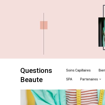
Skip
Skip
to
to
content
content
Questions
Soins Capillaires
Bien
Beaute
SPA
Partenaires