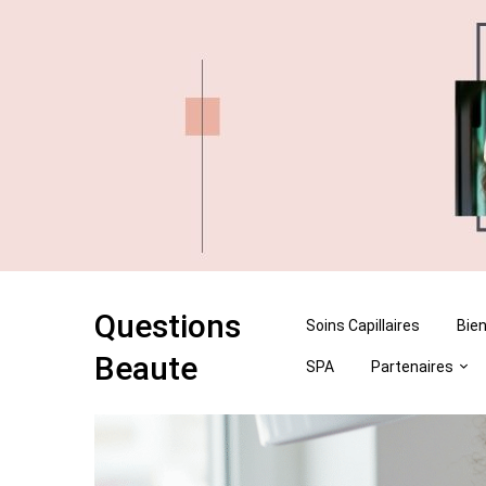
Skip
Skip
to
to
content
content
Questions
Soins Capillaires
Bien
Beaute
SPA
Partenaires