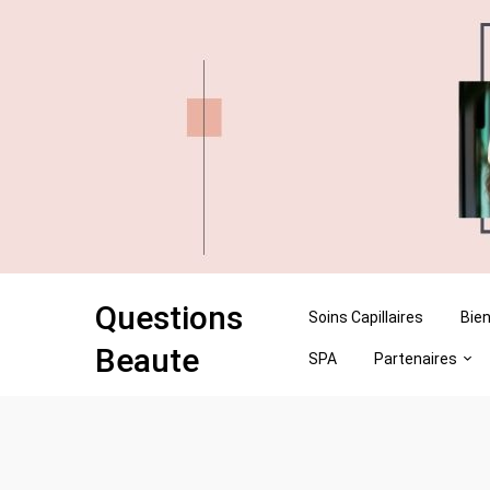
Skip
Skip
to
to
content
content
Questions
Soins Capillaires
Bien
Beaute
SPA
Partenaires