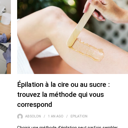
Épilation à la cire ou au sucre :
trouvez la méthode qui vous
correspond
ABSOLON
1 AN
AGO
EPILATION
Choisir une méthode d’épilation peut parfois sembler