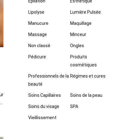
Epilation
Esthétique
Lipolyse
Lumière Pulsée
Manucure
Maquillage
Massage
Minceur
Non classé
Ongles
Pédicure
Produits
cosmétiques
Professionnels de la
Régimes et cures
beauté
ur
Soins Capillaires
Soins de la peau
t…
Soins du visage
SPA
Vieillissement