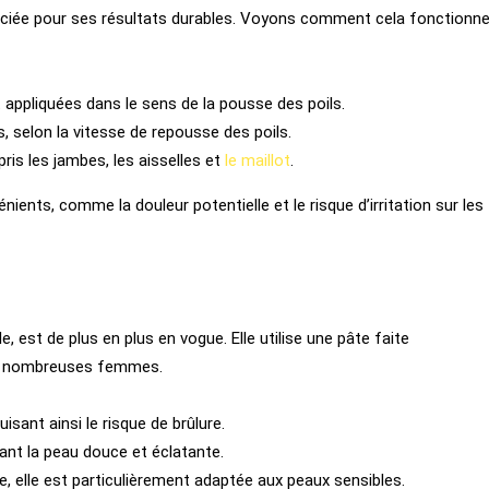
réciée pour ses résultats durables. Voyons comment cela fonctionn
 appliquées dans le sens de la pousse des poils.
, selon la vitesse de repousse des poils.
is les jambes, les aisselles et
le maillot
.
énients, comme la douleur potentielle et le risque d’irritation sur les
le, est de plus en plus en vogue. Elle utilise une pâte faite
r de nombreuses femmes.
sant ainsi le risque de brûlure.
ssant la peau douce et éclatante.
e, elle est particulièrement adaptée aux peaux sensibles.