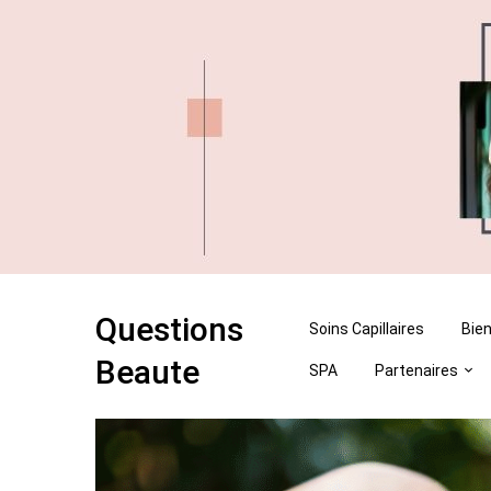
Skip
Skip
to
to
content
content
Questions
Soins Capillaires
Bien
Beaute
SPA
Partenaires