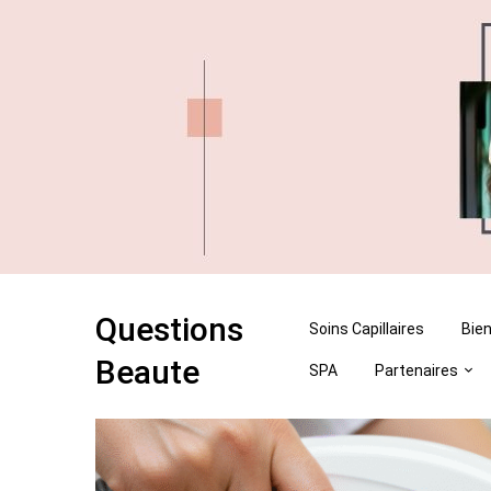
Skip
Skip
to
to
content
content
Questions
Soins Capillaires
Bien
Beaute
SPA
Partenaires