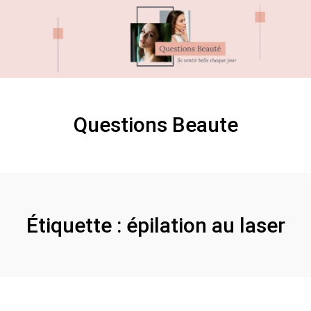
Skip
Skip
to
to
content
content
Questions Beaute
Étiquette :
épilation au laser