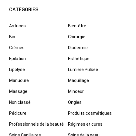
CATÉGORIES
Astuces
Bien-être
Bio
Chirurgie
Crèmes
Diadermie
Epilation
Esthétique
Lipolyse
Lumière Pulsée
Manucure
Maquillage
Massage
Minceur
Non classé
Ongles
Pédicure
Produits cosmétiques
Professionnels de la beauté
Régimes et cures
Soins Capillaires
Soins de la peau