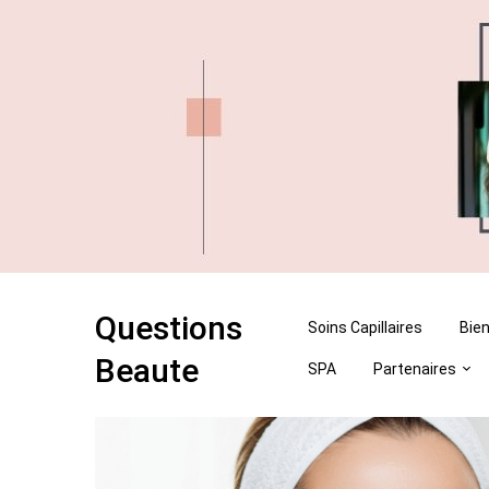
Skip
Skip
to
to
content
content
Questions
Soins Capillaires
Bien
Beaute
SPA
Partenaires