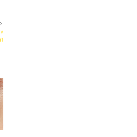
av
ut