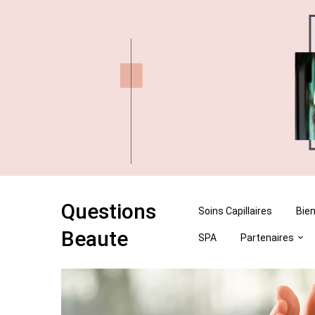
Skip
Skip
to
to
content
content
Questions
Soins Capillaires
Bien
Beaute
SPA
Partenaires