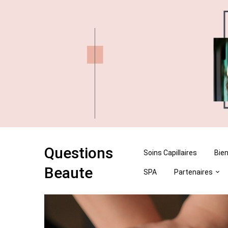
Skip
Skip
to
to
content
content
Questions
Soins Capillaires
Bien
Beaute
SPA
Partenaires