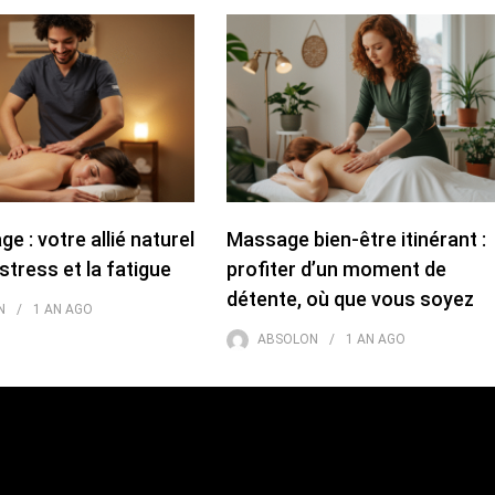
e : votre allié naturel
Massage bien-être itinérant :
stress et la fatigue
profiter d’un moment de
détente, où que vous soyez
N
1 AN
AGO
ABSOLON
1 AN
AGO