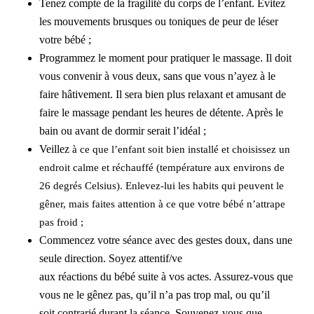
Tenez compte de la fragilité du corps de l’enfant. Évitez
les mouvements brusques ou toniques de peur de
léser
votre bébé ;
Programmez le moment pour pratiquer le massage. Il doit
vous convenir à vous deux, sans que vous n’ayez à le
faire hâtivement. Il sera bien plus relaxant et amusant de
faire le massage pendant les heures de
détente. Après
le
bain ou avant de dormir serait l’idéal ;
Veillez
à ce que l’enfant soit bien installé et choisissez un
endroit calme et réchauffé (température aux environs de
26 degrés Celsius). Enlevez-lui les habits qui peuvent le
gêner, mais faites attention à ce que votre bébé n’attrape
pas froid ;
Commencez votre séance
avec des gestes doux, dans une
seule direction. Soyez attentif/ve
aux
réactions
du
bébé
suite
à
vos actes. Assurez-vous que
vous ne le
gênez pas, qu’il n’a pas trop mal, ou qu’il
soit
contrarié durant la séance. Souvenez-vous que