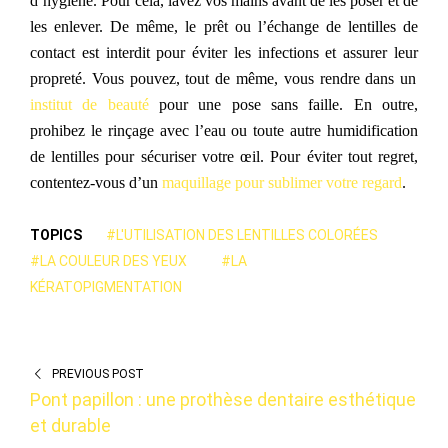
d’hygiène.
Pour cela,
lavez vos
mains avant
de les
pose
r
et
de
les enlever
. De même, l
e prêt ou l’
échange de lentilles de
contact
est interdit
pour
éviter les infections et
assurer
leur
propreté.
Vous pouvez, tout de même, vous rendre dans un
institut de beauté
pour
une
pose sans faille.
En outre,
p
rohibez
le rinçage avec l’eau ou tout
e
autre humidification
de lentilles pour sécuriser votre œil.
Pour éviter
tout
regret,
contentez-vous d’un
maquillage
pour sublimer votre regard
.
TOPICS
#L'UTILISATION DES LENTILLES COLORÉES
#LA COULEUR DES YEUX
#LA
KÉRATOPIGMENTATION
PREVIOUS POST
Pont papillon : une prothèse dentaire esthétique
et durable