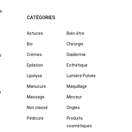
a
CATÉGORIES
Astuces
Bien-être
Bio
Chirurgie
Crèmes
Diadermie
r
Epilation
Esthétique
Lipolyse
Lumière Pulsée
Manucure
Maquillage
u
Massage
Minceur
Non classé
Ongles
Pédicure
Produits
cosmétiques