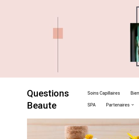
Skip
Skip
to
to
content
content
Questions
Soins Capillaires
Bien
Beaute
SPA
Partenaires