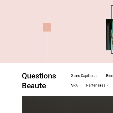
Skip
Skip
to
to
content
content
Questions
Soins Capillaires
Bien
Beaute
SPA
Partenaires