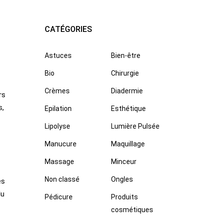
CATÉGORIES
Astuces
Bien-être
Bio
Chirurgie
Crèmes
Diadermie
rs
s,
Epilation
Esthétique
Lipolyse
Lumière Pulsée
Manucure
Maquillage
Massage
Minceur
Non classé
Ongles
es
du
Pédicure
Produits
cosmétiques