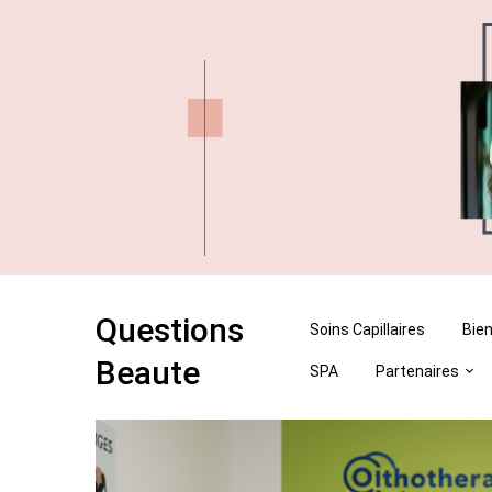
Skip
Skip
to
to
content
content
Questions
Soins Capillaires
Bien
Beaute
SPA
Partenaires