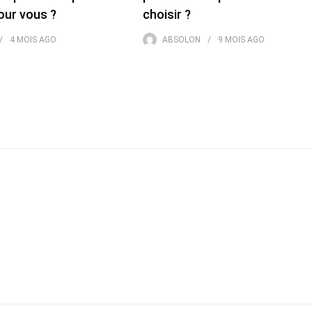
pour vous ?
choisir ?
4 MOIS
AGO
ABSOLON
9 MOIS
AGO