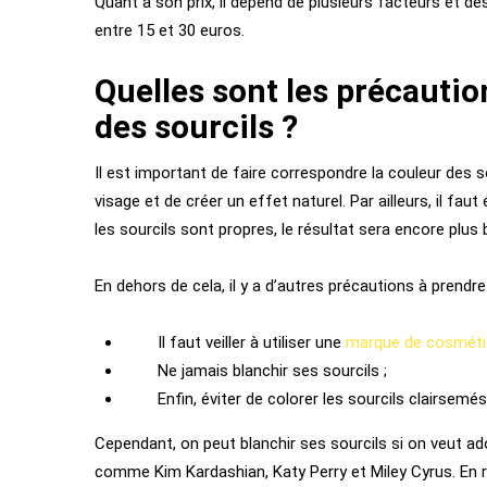
Quant à son prix, il dépend de plusieurs facteurs et d
entre 15 et 30 euros.
Quelles sont les précautio
des sourcils ?
Il est important de faire correspondre la couleur des so
visage et de créer un effet naturel. Par ailleurs, il fau
les sourcils sont propres, le résultat sera encore plus 
En dehors de cela, il y a d’autres précautions à prendre 
Il faut veiller à utiliser une
marque de cosméti
Ne jamais blanchir ses sourcils ;
Enfin, éviter de colorer les sourcils clairsemés
Cependant, on peut blanchir ses sourcils si on veut ad
comme Kim Kardashian, Katy Perry et Miley Cyrus. En réal