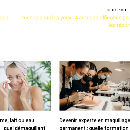
NEXT POST
ss e
Poches sous les yeux : 4 astuces efficaces po
les rédui
ume, lait ou eau
Devenir experte en maquillag
 : quel démaquillant
permanent : quelle formation