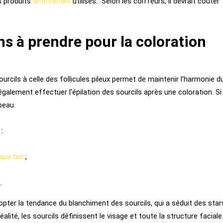
es produits
anti-cernes
utilisés. Selon les coiffeurs, il devrait coûter
ns à prendre pour la coloration
urcils à celle des follicules pileux permet de maintenir l’harmonie d
t également effectuer l’épilation des sourcils après une coloration. Si
beau.
:
que bio
;
.
opter la tendance du blanchiment des sourcils, qui a séduit des star
ité, les sourcils définissent le visage et toute la structure faciale