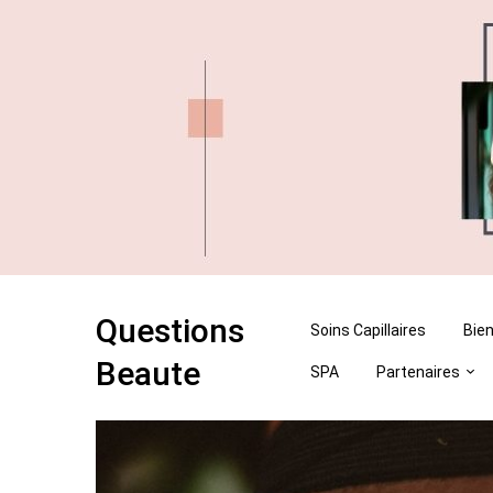
Skip
Skip
to
to
content
content
Questions
Soins Capillaires
Bien
Beaute
SPA
Partenaires