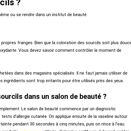
ils ?
-même ou se rendre dans un institut de beauté.
propres franges. Bien que la coloration des sourcils soit plus douc
ure oxydante. Vous devez savoir comment contrôler le moment de
tées dans des magasins spécialisés. Il ne faut jamais utiliser de
s ingrédients sont trop irritants pour être utilisés près des yeux.
sourcils dans un salon de beauté ?
s simplement. Le salon de beauté commence par un diagnostic
 tests d’allergie cutanée. On applique ensuite de la vaseline autour
a teinte pendant 30 secondes à cinq minutes, puis on rince à l’eau.