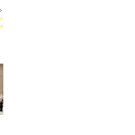
ur
re
e