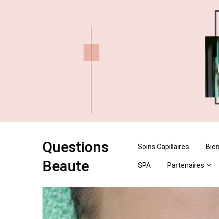
Skip
Skip
to
to
content
content
Questions
Soins Capillaires
Bien
Beaute
SPA
Partenaires