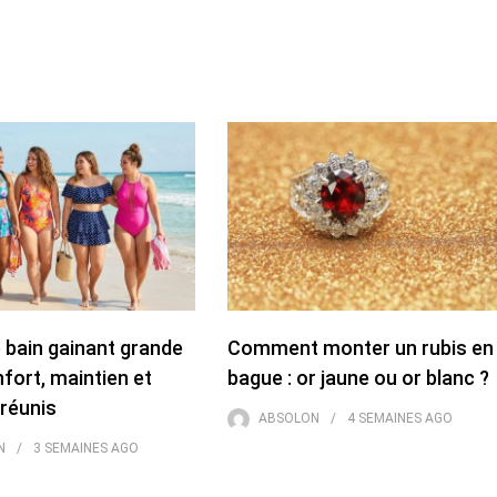
e bain gainant grande
Comment monter un rubis en
onfort, maintien et
bague : or jaune ou or blanc ?
réunis
ABSOLON
4 SEMAINES
AGO
N
3 SEMAINES
AGO