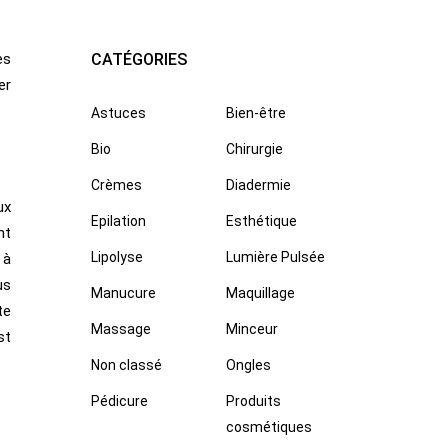
es
CATÉGORIES
er
Astuces
Bien-être
Bio
Chirurgie
Crèmes
Diadermie
ux
Epilation
Esthétique
nt
Lipolyse
Lumière Pulsée
 à
us
Manucure
Maquillage
te
Massage
Minceur
st
Non classé
Ongles
Pédicure
Produits
cosmétiques