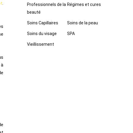
ot
.
Professionnels de la
Régimes et cures
beauté
Soins Capillaires
Soins de la peau
es
Soins du visage
SPA
se
Vieillissement
us
 à
de
de
et