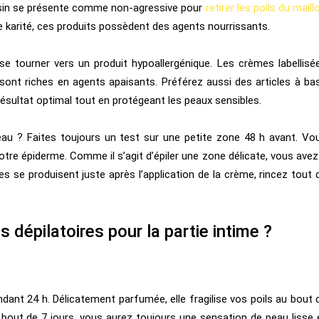
asin se présente comme non-agressive pour
retirer les poils du maill
e karité, ces produits possèdent des agents nourrissants.
 se tourner vers un produit hypoallergénique. Les crèmes labellisé
 sont riches en agents apaisants. Préférez aussi des articles à ba
résultat optimal tout en protégeant les peaux sensibles.
peau ? Faites toujours un test sur une petite zone 48 h avant. Vo
tre épiderme. Comme il s’agit d’épiler une zone délicate, vous avez
s se produisent juste après l’application de la crème, rincez tout 
 dépilatoires pour la partie intime ?
ndant 24 h. Délicatement parfumée, elle fragilise vos poils au bout 
bout de 7 jours, vous aurez toujours une sensation de peau lisse 