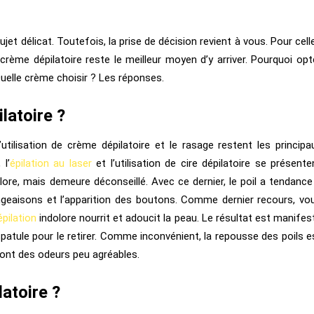
sujet délicat. Toutefois, la prise de décision revient à vous. Pour cell
la crème dépilatoire reste le meilleur moyen d’y arriver. Pourquoi opt
elle crème choisir ? Les réponses.
latoire ?
l’utilisation de crème dépilatoire et le rasage restent les principa
 l’
épilation
au laser
et l’utilisation de cire dépilatoire se présente
lore, mais demeure déconseillé. Avec ce dernier, le poil a tendance
angeaisons et l’apparition des boutons. Comme dernier recours, vo
épilation
indolore nourrit et adoucit la peau. Le résultat est manifes
 spatule pour le retirer. Comme inconvénient, la repousse des poils e
 ont des odeurs peu agréables.
atoire ?