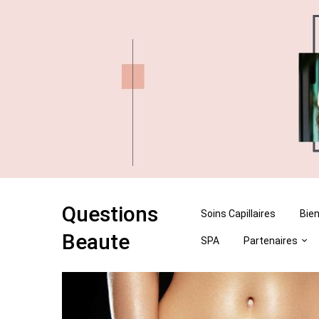
Skip
Skip
to
to
content
content
Questions
Soins Capillaires
Bien
Beaute
SPA
Partenaires